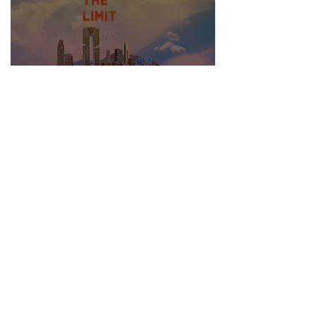
BENIDORM, EL CIELO ES
EL LÍMITE.
10 ene 2020
BREVE HISTORIA DE