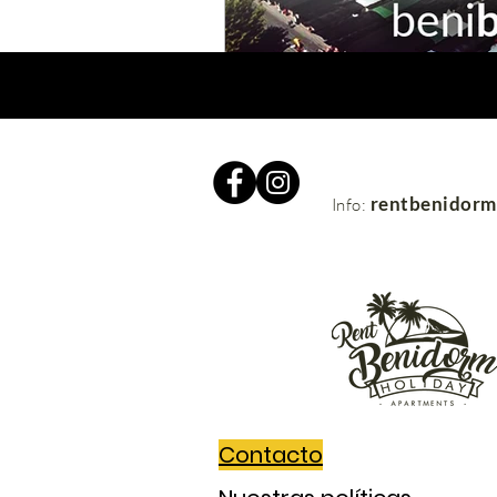
rentbenidor
Info:
Contacto