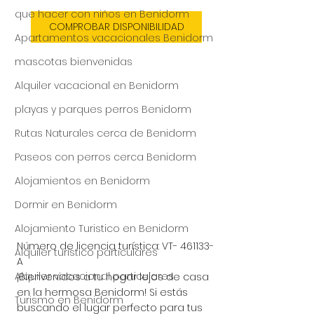
que hacer con niños en Benidorm
COMPROBAR DISPONIBILIDAD
Apartamentos vacacionales Benidorm
mascotas bienvenidas
Alquiler vacacional en Benidorm
playas y parques perros Benidorm
Rutas Naturales cerca de Benidorm
Paseos con perros cerca Benidorm
Alojamientos en Benidorm
Dormir en Benidorm
Alojamiento Turistico en Benidorm
Número de licencia turística: 
VT- 461133-
Alquiler turístico particulares
A
Alquiler vacacional particulares
¡Bienvenidos a tu hogar lejos de casa 
en la hermosa Benidorm! Si estás 
Turismo en Benidorm
buscando el lugar perfecto para tus 