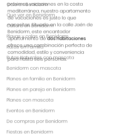
próximas vacaciones en la costa 
Ocio en Benidorm
mediterránea, nuestro apartamento 
Que ver en Benidorm
de vacaciones es justo lo que 
necesitas. Situado en la calle Jaén de 
Cultura en Benidorm
Benidorm, este encantador 
Playas y calas en Benidorm
apartamento de 
dos habitaciones
ofrece una combinación perfecta de 
Rutas en Familia
comodidad, estilo y conveniencia 
Rutas Naturales con mascota
para hasta seis personas.
Benidorm con mascota
Planes en familia en Benidorm
Planes en pareja en Benidorm
Planes con mascota
Eventos en Benidorm
De compras por Benidorm
Fiestas en Benidorm