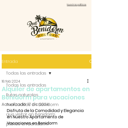
Nuestras políticas
Entrada
Todas las entradas
18 feb 2024
Todas las entradas
Alquiler de apartamentos en
Rutas naturales
Benidorm para vacaciones
Actualizado:
17 dic 2024
mercadillos en Benidorm
Disfruta de la Comodidad y Elegancia 
que visitar en Benidorm
en Nuestro Apartamento de 
Vacaciones en Benidorm
planes en Benidorm