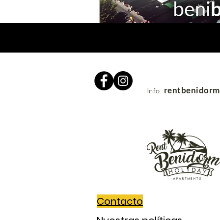
rentbenidor
Info:
Contacto