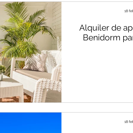
18 fe
Alquiler de a
Benidorm pa
18 fe