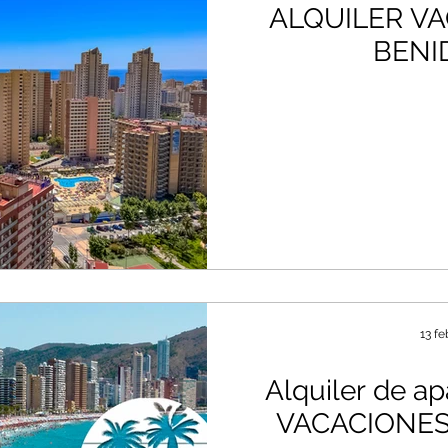
ALQUILER V
BENI
13 fe
Alquiler de a
VACACIONES