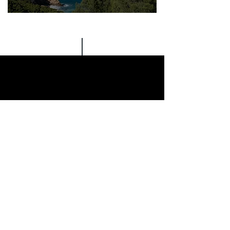
rentbenidorm2000@gmail.com
Info: