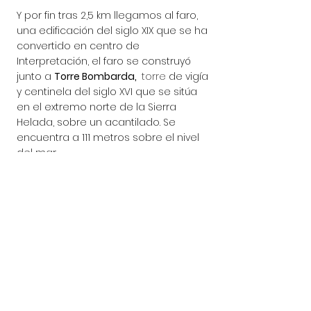
Y por fin tras 2,5 km llegamos al faro, 
una edificación del siglo XIX que se ha 
convertido en centro de 
Interpretación, el faro se construyó 
junto a 
Torre Bombarda, 
torre
de vigía 
y centinela del siglo XVI que se sitúa 
en el extremo norte de la Sierra 
Helada, sobre un acantilado. Se 
encuentra a 111 metros sobre el nivel 
del mar. 
Si quieres saber los horarios del faro 
puedes verlo aquí,
horarios del faro 
del Albir
. 
El día que fuimos nosotros 
llegamos tarde y no pudimos ver la 
exposición de fotos, así que 
tendremos que volver. 
Este es el video de nuestra mañana en 
el Faro del Albir