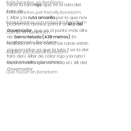
Restaurantes en Benidorm
rutas: la ruta
 roja
, que es la ruta del 
Faro de
Restaurantes pet friendly Benidorm
L´Albir y la 
ruta amarilla 
por la que nos 
Restaurantes con mascota Benidorm
podremos desviar para ir al 
Alto del 
Governador,
 que es el punto más alto 
Comer en Benidorm
de 
Sierra Helada (438 metros)
. En 
Apartamento Benidorm
realidad en este cartel las rutas están 
equivocadas ya que la ruta 2 es la del 
Alquiler vacacional Benidorm
faro del L´Albir de color rojo y la ruta 1 
Alquiler turístico Benidorm
es la amarilla que va hacia el L´Alt del 
Governador.
Que hacer en Benidorm