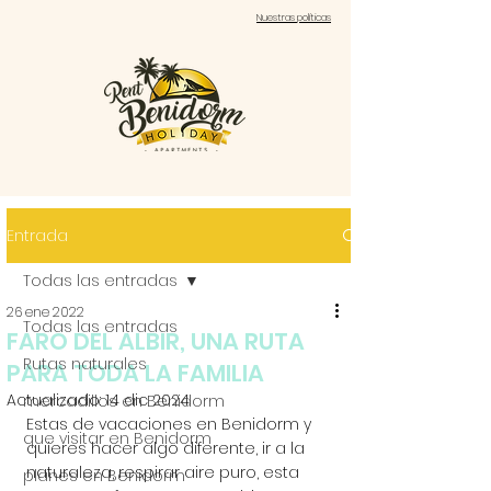
Nuestras políticas
Entrada
Todas las entradas
26 ene 2022
Todas las entradas
FARO DEL ALBIR, UNA RUTA
Rutas naturales
PARA TODA LA FAMILIA
Actualizado:
14 dic 2024
mercadillos en Benidorm
Estas de vacaciones en Benidorm y 
que visitar en Benidorm
quieres hacer algo diferente, ir a la 
naturaleza, respirar aire puro, esta 
planes en Benidorm