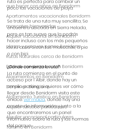
ruta es perfecta para cambiar un 
que hacer con niños en Benidorm
poco las vacaciones de playa. 
Apartamentos vacacionales Benidorm
Se trata de una ruta muy sencillita, Se 
mascotas bienvenidas
encuentra ubicada en Sierra Helada, 
pero es tan suave que la podrás 
Alquiler vacacional en Benidorm
hacer incluso con los más pequeños 
playas y parques perros Benidorm
de la casa o con tus mascotas, a pie 
o con bici. 
Rutas Naturales cerca de Benidorm
Paseos con perros cerca Benidorm
¿Dónde comienza la ruta?
La ruta comienza en el punto de 
Alojamientos en Benidorm
acceso por l´Albir, donde hay un 
amplio parking, si quieres ver cómo 
Dormir en Benidorm
llegar desde Benidorm visita este 
Alojamiento Turistico en Benidorm
enlace: 
ver mapa
., donde hay una 
caseta de información y junto a la 
Alquiler turístico particulares
que encontraremos un panel 
Alquiler vacacional particulares
informativo sobre la ruta y las normas 
del parque. 
Turismo en Benidorm