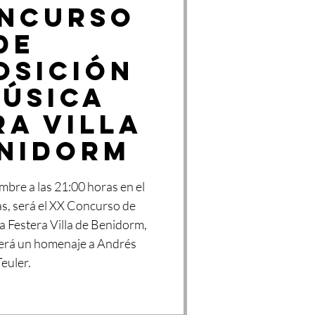
ONCURSO
DE
OSICIÓN
MÚSICA
RA VILLA
ENIDORM
mbre a las 21:00 horas en el
ias, será el XX Concurso de
 Festera Villa de Benidorm,
será un homenaje a Andrés
Teuler.