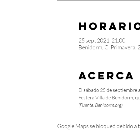
Horario
25 sept 2021, 21:00
Benidorm, C. Primavera, 
Acerca
El sábado 25 de septiembre a
Festera Villa de Benidorm, q
(Fuente: Benidorm.org)
Google Maps se bloqueó debido a tus