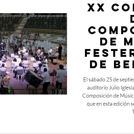
XX C
COMP
DE 
FESTE
DE B
El sábado 25 de septie
auditorio Julio Igles
Composición de Música
que en esta edición 