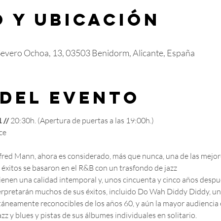
 y ubicación
Severo Ochoa, 13, 03503 Benidorm, Alicante, España
 del evento
 //
 20:30h. (Apertura de puertas a las 19:00h.)
ce
fred Mann, ahora es considerado, más que nunca, una de las mejo
éxitos se basaron en el R&B con un trasfondo de jazz
ienen una calidad intemporal y, unos cincuenta y cinco años despué
nterpretarán muchos de sus éxitos, incluido Do Wah Diddy Diddy, un
áneamente reconocibles de los años 60, y aún la mayor audiencia e
zz y blues y pistas de sus álbumes individuales en solitario.