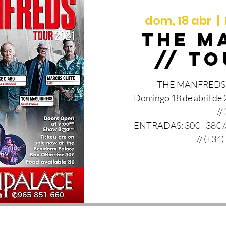
dom, 18 abr
  |  
THE M
// To
THE MANFREDS en
Domingo 18 de abril 
//
ENTRADAS: 30€ - 38€ //