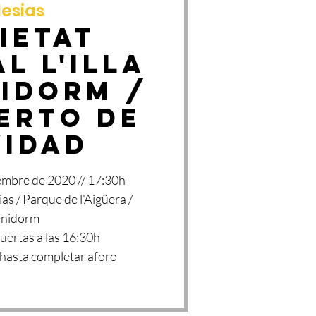
lesias
IETAT
L L'ILLA
NIDORM /
erto de
vidad
embre de 2020 // 17:30h
ias / Parque de l'Aigüera /
nidorm
uertas a las 16:30h
 hasta completar aforo