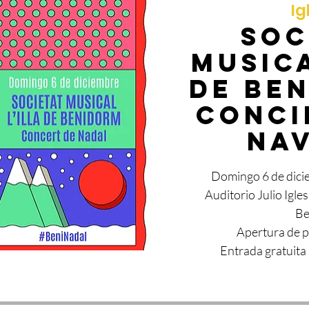
Ig
SOC
MUSICA
DE BE
Conci
Na
Domingo 6 de dici
Auditorio Julio Igles
Be
Apertura de p
Entrada gratuita