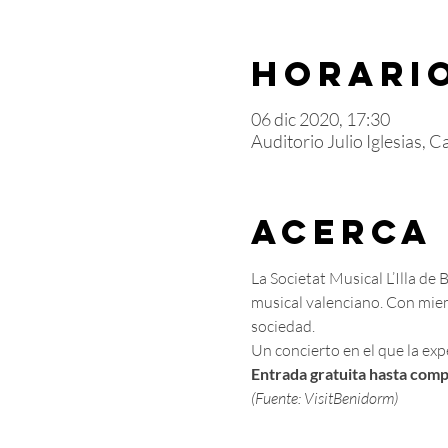
Horario
06 dic 2020, 17:30
Auditorio Julio Iglesias, 
Acerca
La Societat Musical L’Illa de
musical valenciano. Con mie
sociedad.
Un concierto en el que la exp
Entrada gratuita hasta comp
(Fuente: VisitBenidorm)