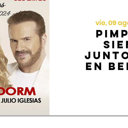
vie, 09 ag
Pim
Si
Junt
en B