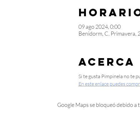
Horario
09 ago 2024, 0:00
Benidorm, C. Primavera, 
Acerca
Si te gusta Pimpinela no te p
En este enlace puedes compr
Google Maps se bloqueó debido a tus