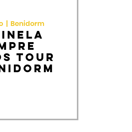
o
  |  
Benidorm
pinela
empre
os Tour
enidorm