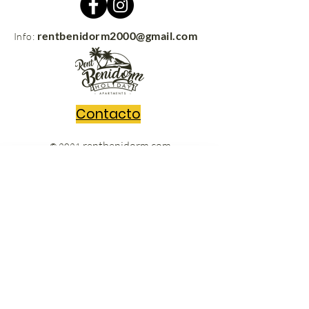
rentbenidorm2000@gmail.com
Info:
Contacto
rentbenidorm.com
© 2021
Envíanos tus preguntas y nos
pondremos en contacto contigo sin
perder un segundo!!
Escribe un mensaje