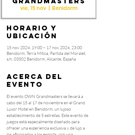
Grandmasters
vie, 15 nov
  |  
Benidorm
Horario y
ubicación
15 nov 2024, 19:00 – 17 nov 2024, 23:00
Benidorm, Terra Mitica, Partida del Moralet,
s/n, 03502 Benidorm, Alicante, España
Acerca del
evento
El evento OWN Grandmasters se llevará a 
cabo del 15 al 17 de noviembre en el Grand 
Luxor Hotel en Benidorm, un lujoso 
establecimiento de 5 estrellas. Este evento de 
juegos está especialmente diseñado para 
ofrecer una experiencia exclusiva y de lujo a 
los aficionados a los esports, con una 