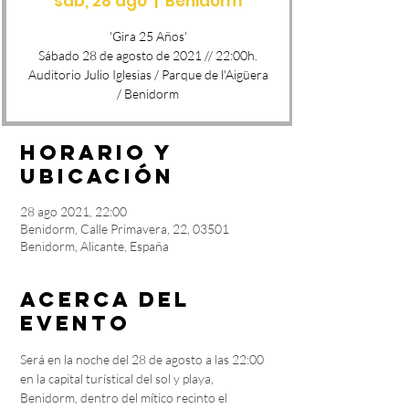
sáb, 28 ago
  |  
Benidorm
'Gira 25 Años'
Sábado 28 de agosto de 2021 // 22:00h.
Auditorio Julio Iglesias / Parque de l'Aigüera
Horario y
ubicación
28 ago 2021, 22:00
Benidorm, Calle Primavera, 22, 03501
Benidorm, Alicante, España
Acerca del
evento
Será en la noche del 28 de agosto a las 22:00 
en la capital turístical del sol y playa, 
Benidorm, dentro del mítico recinto el 