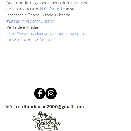
Auditorio Julio Iglesias, cuando disfrutaremos 
de la nueva gira de 
Niña Pastori
 con su 
inseparable Chaboli y toda su banda.
#BenidormMusicandEmotion
Venta de entradas:
https://www.iboleleproducciones.com/eventos
/nina-pastori-gira-25-anos/
rentbenidorm2000@gmail.com
Info: