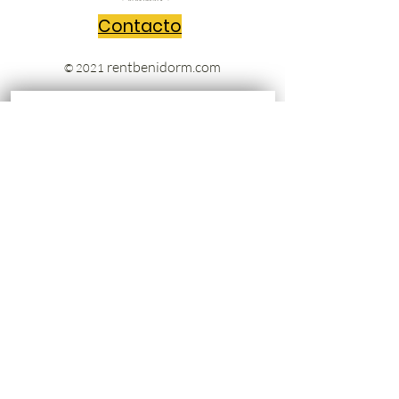
Contacto
rentbenidorm.com
© 2021
Envíanos tus preguntas y nos
pondremos en contacto contigo sin
perder un segundo!!
Escribe un mensaje
Acepto los términos y condiciones
Ver Términos de Uso
Enviar