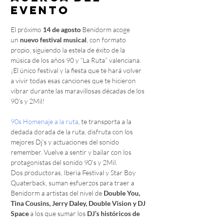
evento
El próximo 
14 de agosto 
Benidorm acoge 
un 
nuevo festival musical
, con formato 
propio, siguiendo la estela de éxito de la 
música de los años 90 y “La Ruta” valenciana.
¡El único festival y la fiesta que te hará volver 
a vivir todas esas canciones que te hicieron 
vibrar durante las maravillosas décadas de los 
90’s y 2Mil!

90s Homenaje a la ruta
, te transporta a la 
dedada dorada de la ruta, disfruta con los 
mejores Dj’s y actuaciones del sonido 
remember. Vuelve a sentir y bailar con los 
protagonistas del sonido 90’s y 2Mil.
Dos productoras, Iberia Festival y Star Boy 
Quaterback, suman esfuerzos para traer a 
Benidorm a artistas del nivel de 
Double You, 
Tina Cousins, Jerry Daley, Double Vision y DJ 
Space
 a los que sumar los 
DJ’s históricos de 