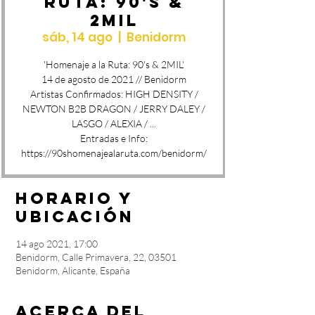
RUTA: 90's &
2MIL
sáb, 14 ago
  |  
Benidorm
'Homenaje a la Ruta: 90's & 2MIL'
14 de agosto de 2021 // Benidorm
Artistas Confirmados: HIGH DENSITY /
NEWTON B2B DRAGON / JERRY DALEY /
LASGO / ALEXIA / ...
Entradas e Info:
https://90shomenajealaruta.com/benidorm/
Horario y
ubicación
14 ago 2021, 17:00
Benidorm, Calle Primavera, 22, 03501
Benidorm, Alicante, España
Acerca del