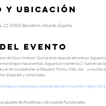
 y ubicación
a, 22, 03501 Benidorm, Alicante, España
 del evento
ano de Goyo Jiménez! Quince años después del exitoso ‘Aiguantuli
 monólogos más divertida, ‘Aiguantulivinamérica 2’. Vuelven así l
 y el de los españoles, el Pequeño Timmy, Mike, Joe… ¡y muchos 
smo, disparate y complicidad.
rtist/goyo-jimenez/goyo-jimenez-benidorm-summer-nights-2921
 ajustes de Analíticas y de cookies funcionales.