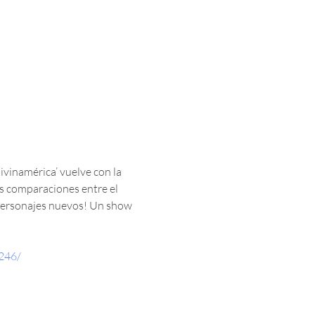
vinamérica’ vuelve con la 
as comparaciones entre el 
personajes nuevos! Un show 
246/