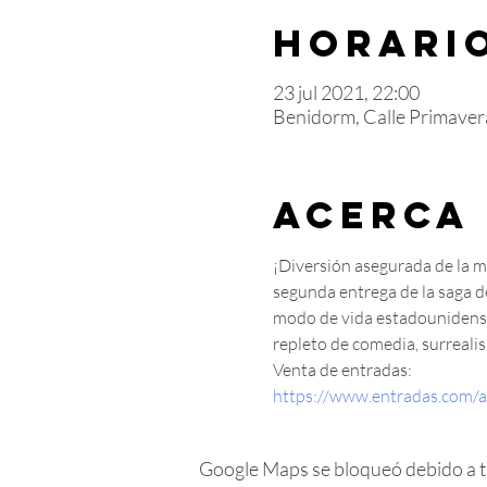
Horario
23 jul 2021, 22:00
Benidorm, Calle Primaver
Acerca
¡Diversión asegurada de la m
segunda entrega de la saga de
modo de vida estadounidense
repleto de comedia, surreali
Venta de entradas:
https://www.entradas.com/a
Google Maps se bloqueó debido a tus