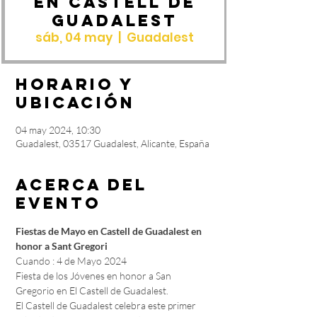
en Castell de
Guadalest
sáb, 04 may
  |  
Guadalest
Horario y
ubicación
04 may 2024, 10:30
Guadalest, 03517 Guadalest, Alicante, España
Acerca del
evento
Fiestas de Mayo en Castell de Guadalest en 
honor a Sant Gregori
Cuando : 4 de Mayo 2024

Fiesta de los Jóvenes en honor a San 
Gregorio en El Castell de Guadalest.

El Castell de Guadalest celebra este primer 