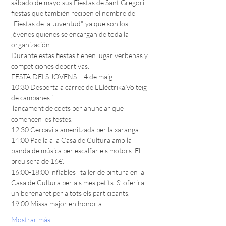
sábado de mayo sus Fiestas de Sant Gregori, 
fiestas que también reciben el nombre de 
"Fiestas de la Juventud", ya que son los 
jóvenes quienes se encargan de toda la 
organización.

Durante estas fiestas tienen lugar verbenas y 
competiciones deportivas.

FESTA DELS JOVENS – 4 de maig

10:30 Desperta a càrrec de L’Elèctrika.Volteig 
de campanes i

llançament de coets per anunciar que 
comencen les festes.

12:30 Cercavila amenitzada per la xaranga.

14:00 Paella a la Casa de Cultura amb la 
banda de música per escalfar els motors. El 
preu sera de 16€.

16:00-18:00 lnflables i taller de pintura en la 
Casa de Cultura per als mes petits. S’ oferira 
un berenaret per a tots els participants.

19:00 Missa major en honor a…
Mostrar más