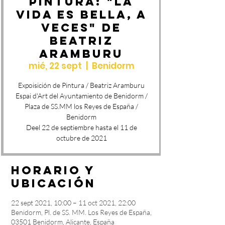
PINTURA: "LA
VIDA ES BELLA, A
VECES" de
Beatriz
Aramburu
mié, 22 sept
  |  
Benidorm
Expoisición de Pintura / Beatriz Aramburu
Espai d'Art del Ayuntamiento de Benidorm /
Plaza de SS.MM los Reyes de España /
Benidorm
Deel 22 de septiembre hasta el 11 de
octubre de 2021
Horario y
ubicación
22 sept 2021, 10:00 – 11 oct 2021, 22:00
Benidorm, Pl. de SS. MM. Los Reyes de España,
03501 Benidorm, Alicante, España