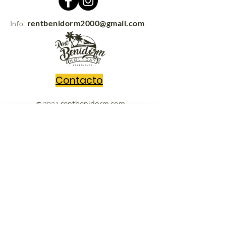
rentbenidorm2000@gmail.com
Info:
Contacto
rentbenidorm.com
© 2021
Envíanos tus preguntas y nos
pondremos en contacto contigo sin
perder un segundo!!
Escribe un mensaje