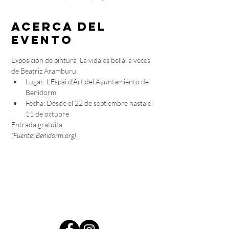
Acerca del
evento
Exposición de pintura 'La vida es bella, a veces' 
de Beatriz Aramburu
Lugar: L’Espai d’Art del Ayuntamiento de 
Benidorm
Fecha: Desde el 22 de septiembre hasta el 
11 de octubre
Entrada gratuita.
(Fuente: Benidorm.org)