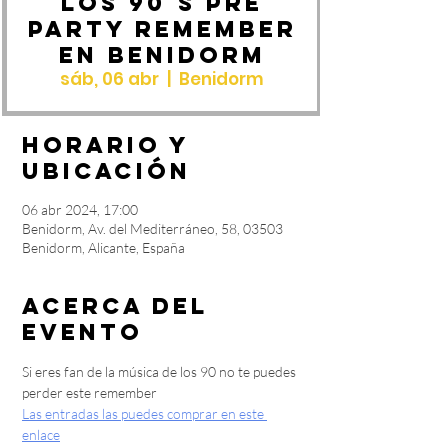
LOS 90´S PRE
PARTY REMEMBER
en Benidorm
sáb, 06 abr
  |  
Benidorm
Horario y
ubicación
06 abr 2024, 17:00
Benidorm, Av. del Mediterráneo, 58, 03503
Benidorm, Alicante, España
Acerca del
evento
Si eres fan de la música de los 90 no te puedes 
perder este remember
Las entradas las puedes comprar en este 
enlace