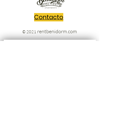
Contacto
rentbenidorm.com
© 2021
Envíanos tus preguntas y nos
pondremos en contacto contigo sin
perder un segundo!!
Escribe un mensaje
Acepto los términos y condiciones
Ver Términos de Uso
Enviar