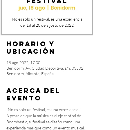
Festival
jue, 18 ago
  |  
Benidorm
¡No es solo un festival, es una experiencia!
Horario y
ubicación
18 ago 2022, 17:00
Benidorm, Av. Ciudad Deportiva, s/n, 03502
Benidorm, Alicante, España
Acerca del
evento
¡No es solo un festival, es una experiencia!
A pesar de que la música es el eje central de 
Boombastic, el festival se diseñó como una 
experiencia más que como un evento musical. 