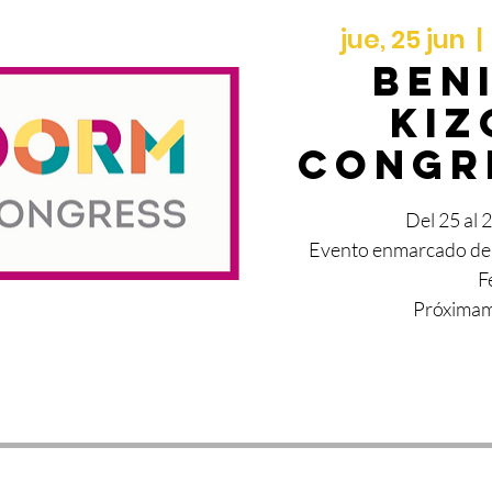
jue, 25 jun
  | 
BEN
KI
CONGR
Del 25 al 
Evento enmarcado de
F
Próximam