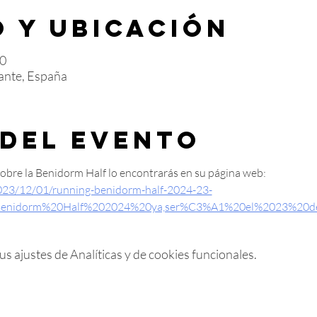
 y ubicación
00
ante, España
 del evento
sobre la Benidorm Half lo encontrarás en su página web:
023/12/01/running-benidorm-half-2024-23-
0Benidorm%20Half%202024%20ya,ser%C3%A1%20el%2023%20d
 ajustes de Analíticas y de cookies funcionales.