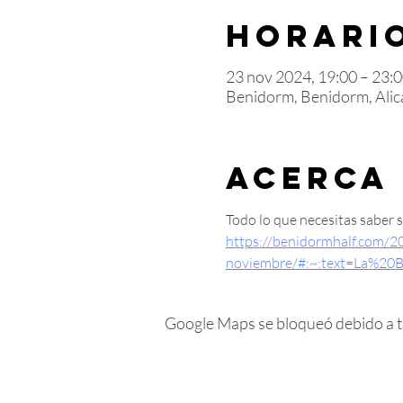
Horario
23 nov 2024, 19:00 – 23:
Benidorm, Benidorm, Alic
Acerca
Todo lo que necesitas saber 
https://benidormhalf.com/2
noviembre/#:~:text=La%2
Google Maps se bloqueó debido a tus