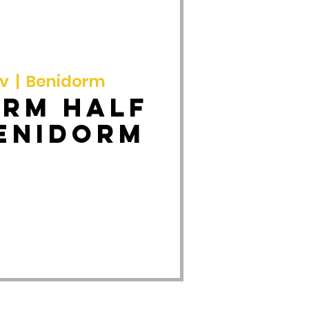
ov
  |  
Benidorm
orm half
Benidorm