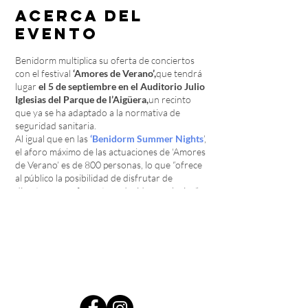
Acerca del
evento
Benidorm multiplica su oferta de conciertos
con el festival
‘Amores de Verano’,
que tendrá
lugar
el 5 de septiembre en el Auditorio Julio
Iglesias del Parque de l’Aigüera,
un recinto
que ya se ha adaptado a la normativa de
seguridad sanitaria.
Al igual que en las
‘Benidorm Summer Nights
’,
el aforo máximo de las actuaciones de ‘Amores
de Verano’ es de 800 personas, lo que “ofrece
al público la posibilidad de disfrutar de
directos en un formato reducido y exclusivo”.
En cuanto al recinto, la disposición de las
mesas y sillas garantizará en todo momento la
distancia mínima de seguridad de 1,5 metros.
Entradas:
www.festivalamoresdeverano.com
y
www.entradasatualcance.com