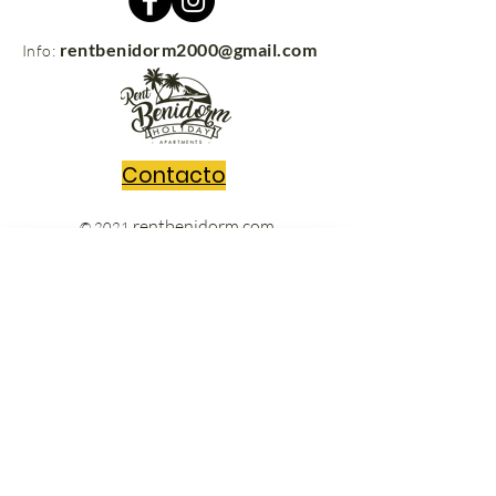
rentbenidorm2000@gmail.com
Info:
Contacto
rentbenidorm.com
© 2021
Envíanos tus preguntas y nos
pondremos en contacto contigo sin
perder un segundo!!
Escribe un mensaje