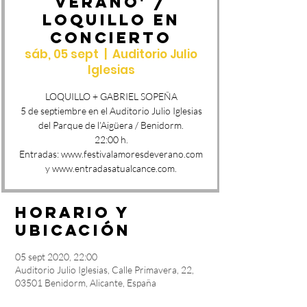
VERANO' /
LOQUILLO EN
CONCIERTO
sáb, 05 sept
  |  
Auditorio Julio
Iglesias
LOQUILLO + GABRIEL SOPEÑA
5 de septiembre en el Auditorio Julio Iglesias
del Parque de l’Aigüera / Benidorm.
22:00 h.
Entradas: www.festivalamoresdeverano.com
y www.entradasatualcance.com.
Horario y
ubicación
05 sept 2020, 22:00
Auditorio Julio Iglesias, Calle Primavera, 22,
03501 Benidorm, Alicante, España