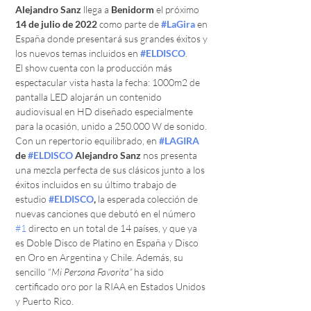
Alejandro Sanz 
llega a 
Benidorm 
el próximo 
14 de julio de 2022 
como parte de 
#LaGira
en 
España donde presentará sus grandes éxitos y 
los nuevos temas incluidos en 
#ELDISCO
.
El show cuenta con la producción más 
espectacular vista hasta la fecha: 1000m2 de 
pantalla LED alojarán un contenido 
audiovisual en HD diseñado especialmente 
para la ocasión, unido a 250.000 W de sonido.
Con un repertorio equilibrado, en 
#LAGIRA
de 
#ELDISCO
 Alejandro Sanz 
nos presenta 
una mezcla perfecta de sus clásicos junto a los 
éxitos incluidos en su último trabajo de 
estudio 
#ELDISCO
, 
la esperada colección de 
nuevas canciones que debutó en el número 
#1
 directo en un total de 14 países, y que ya 
es Doble Disco de Platino en España y Disco 
en Oro en Argentina y Chile. Además, su 
sencillo “
Mi Persona Favorita” 
ha sido 
certificado oro por la RIAA en Estados Unidos 
y Puerto Rico.