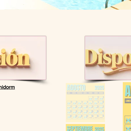
ia
pensado para que puedas disfrutar de las vacaciones con tu famili
!
nidorm