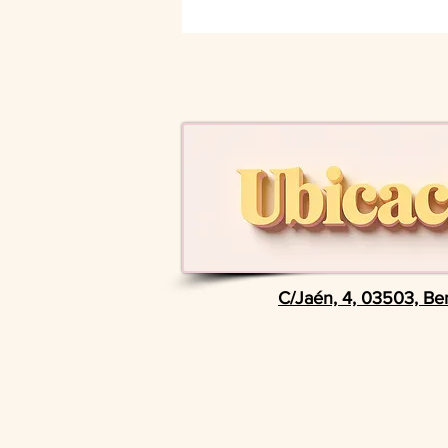
Vacaciones en Famil
- Apartamento completamente equipado, 
- Estancia mínima 7 noches
- DESLIZA PARA VER MÁS
- Pregunta lo que quieras, No te cortes!
C/Jaén, 4, 03503, Be