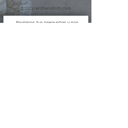
rentbenidorm.com
© 2021
Envíanos tus preguntas y nos
pondremos en contacto contigo sin
perder un segundo!!
Escribe un mensaje
Acepto los términos y condiciones
Ver Términos de Uso
Enviar